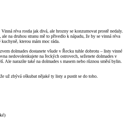
Vinná réva rostla jak divá, ale hrozny se konzumovat prostě nedaly.
, ale na druhou stranu mě to přivedlo k nápadu, že by se vinná réva
ecké kuchyně, kterou mám moc ráda.
zvem dolmades dostanete všude v Řecku tuhle dobrotu – listy vinné
rovna nedovolenkujete na řeckých ostrovech, seženete dolmades v
želí. Ale narazíte také na dolmades s masem nebo různou směsí bylin.
e už zbývá oškubat nějaké ty listy a pustit se do toho.
kké)