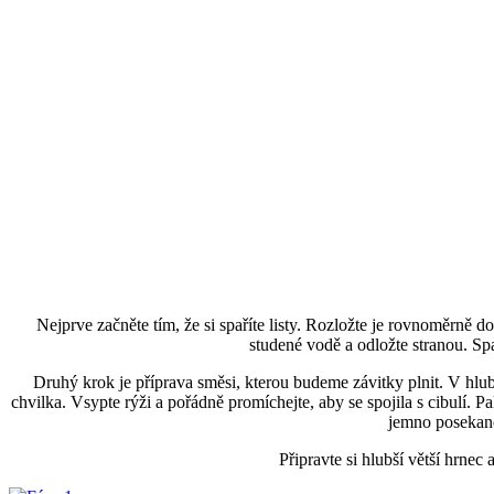
Nejprve začněte tím, že si spaříte listy. Rozložte je rovnoměrně 
studené vodě a odložte stranou. Spař
Druhý krok je příprava směsi, kterou budeme závitky plnit. V hlu
chvilka. Vsypte rýži a pořádně promíchejte, aby se spojila s cibulí.
jemno posekané 
Připravte si hlubší větší hrnec 