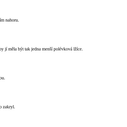
ním nahoru.
by jí měla být tak jedna menší polévková lžíce.
ou.
o zakryl.