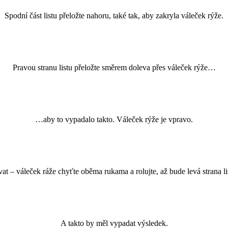
Spodní část listu přeložte nahoru, také tak, aby zakryla váleček rýže.
Pravou stranu listu přeložte směrem doleva přes váleček rýže…
…aby to vypadalo takto. Váleček rýže je vpravo.
at – váleček ráže chyťte oběma rukama a rolujte, až bude levá strana l
A takto by měl vypadat výsledek.