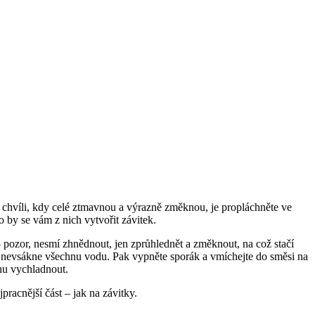
Po chvíli, kdy celé ztmavnou a výrazně změknou, je propláchněte ve
lo by se vám z nich vytvořit závitek.
 pozor, nesmí zhnědnout, jen zprůhlednět a změknout, na což stačí
ýže nevsákne všechnu vodu. Pak vypněte sporák a vmíchejte do směsi na
chu vychladnout.
jpracnější část – jak na závitky.