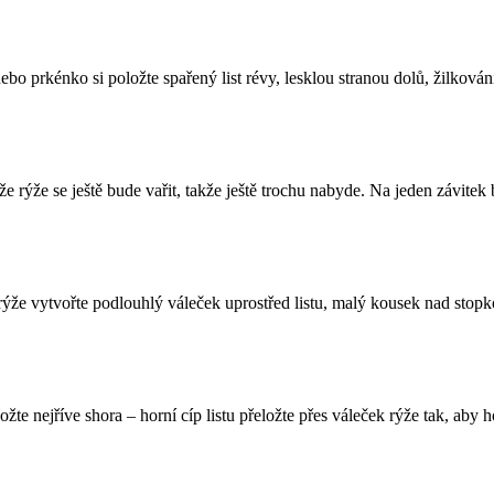
ebo prkénko si položte spařený list révy, lesklou stranou dolů, žilková
e rýže se ještě bude vařit, takže ještě trochu nabyde. Na jeden závitek 
rýže vytvořte podlouhlý váleček uprostřed listu, malý kousek nad stopk
ložte nejříve shora – horní cíp listu přeložte přes váleček rýže tak, aby h