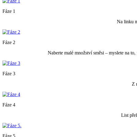
Fáze 1
Na linku n
Fáze 2
Naberte malé množství směsi – myslete na to, ž
Fáze 3
Z 
Fáze 4
List pře
Fáze 5