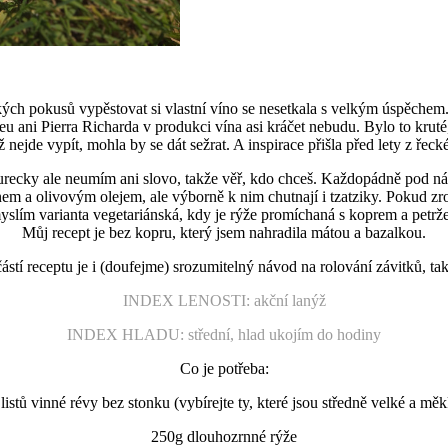
ých pokusů vypěstovat si vlastní víno se nesetkala s velkým úspěchem. 
eu ani Pierra Richarda v produkci vína asi kráčet nebudu. Bylo to kruté
 nejde vypít, mohla by se dát sežrat. A inspirace přišla před lety z ř
urecky ale neumím ani slovo, takže věř, kdo chceš. Každopádně pod ná
onem a olivovým olejem, ale výborně k nim chutnají i tzatziky. Pokud z
e myslím varianta vegetariánská, kdy je rýže promíchaná s koprem a petr
Můj recept je bez kopru, který jsem nahradila mátou a bazalkou.
ástí receptu je i (doufejme) srozumitelný návod na rolování závitků, takž
INDEX LENOSTI: akční lanýž
INDEX HLADU: střední, hlad ukojím do hodiny
Co je potřeba:
listů vinné révy bez stonku (vybírejte ty, které jsou středně velké a mě
250g dlouhozrnné rýže