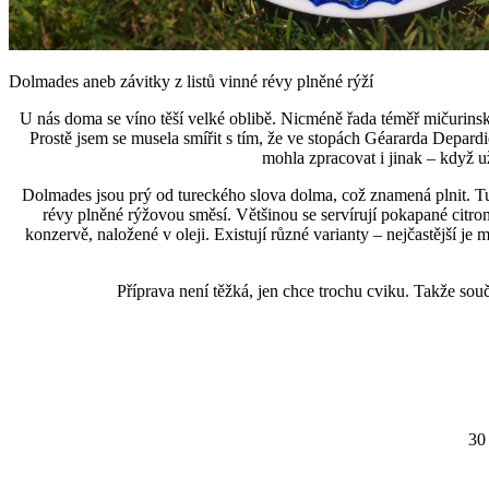
Dolmades aneb závitky z listů vinné révy plněné rýží
U nás doma se víno těší velké oblibě. Nicméně řada téměř mičurinsk
Prostě jsem se musela smířit s tím, že ve stopách Géararda Depardi
mohla zpracovat i jinak – když už
Dolmades jsou prý od tureckého slova dolma, což znamená plnit. T
révy plněné rýžovou směsí. Většinou se servírují pokapané citr
konzervě, naložené v oleji. Existují různé varianty – nejčastější j
Příprava není těžká, jen chce trochu cviku. Takže souč
30 