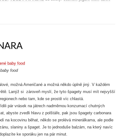
NARA
 baby food
alové, možná Američané a možná někdo úplně jiný. V každém
větě. Lanýž si zároveň myslí, že tyto špagety musí mít nejvyšší
 regionech nebo tam, kde se prostě víc chlastá.
řídili pár vrásek na játrech nadměrnou konzumací chutných
at, abyste zvedli hlavu z polštáře, pak jsou špagety carbonara
odí na kocovinu běhat, někdo se prolévá minerálkama, ale podle
ánu, slaniny a špaget. Je to jednoduše balzám, na který navíc
doplazíte ke sporáku jen na pár minut.