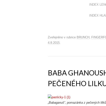
INDEX LENOS
INDEX HLADU
Zveřejněno v rubrice
BRUNCH
,
FINGERF
4.8.2015
.
BABA GHANOUSH
PEČENÉHO LILK
„Babaganuš“, pomazánka z pečených lilků