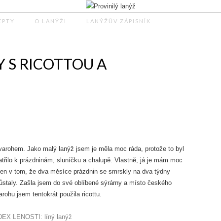
EPTY
O LANÝŽI
LANÝŽŮV ZÁPISNÍK
NILÝ LANÝ
 S RICOTTOU A
tvarohem. Jako malý lanýž jsem je měla moc ráda, protože to byl
patřilo k prázdninám, sluníčku a chalupě. Vlastně, já je mám moc
l jen v tom, že dva měsíce prázdnin se smrskly na dva týdny
staly. Zašla jsem do své oblíbené sýrárny a místo českého
rohu jsem tentokrát použila ricottu.
DEX LENOSTI: líný lanýž