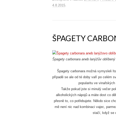
4.8.2015
.
ŠPAGETY CARBO
Špagety carbonara aneb lanýžův oblíbený
Špagety carbonara možná vymysleli It
případě se ale od té doby vaří po celém s
popularitu ve vinařských
Takže pokud jste si minulý večer po
alkoholických nápojů a máte dost co děl
přesně to, co potřebujete. Někdo sice ch
mě není nic nad kombinaci vajec, parmez
stačí, když se 