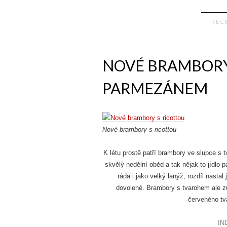
foodblog
REC
PROVI
NOVÉ BRAMBORY
PARMEZÁNEM
Nové brambory s ricottou
K létu prostě patří brambory ve slupce s 
skvělý nedělní oběd a tak nějak to jídlo 
ráda i jako velký lanýž, rozdíl nasta
dovolené. Brambory s tvarohem ale zů
červeného tva
IN