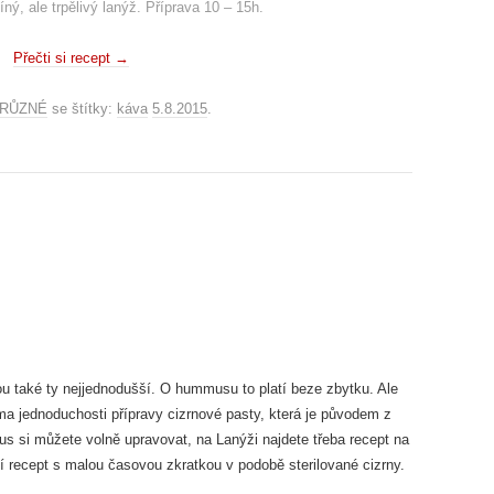
ý, ale trpělivý lanýž. Příprava 10 – 15h.
Přečti si recept
→
RŮZNÉ
se štítky:
káva
5.8.2015
.
sou také ty nejjednodušší. O hummusu to platí beze zbytku. Ale
éma jednoduchosti přípravy cizrnové pasty, která je původem z
 si můžete volně upravovat, na Lanýži najdete třeba recept na
í recept s malou časovou zkratkou v podobě sterilované cizrny.