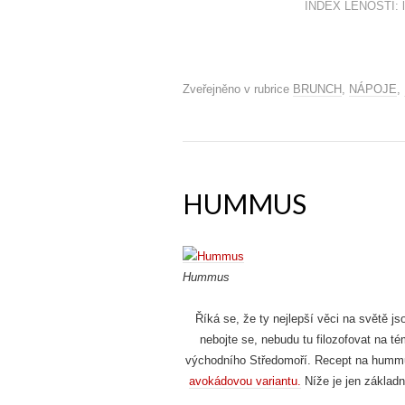
INDEX LENOSTI: lín
Zveřejněno v rubrice
BRUNCH
,
NÁPOJE
,
HUMMUS
Hummus
Říká se, že ty nejlepší věci na světě j
nebojte se, nebudu tu filozofovat na t
východního Středomoří. Recept na hummus
avokádovou variantu.
Níže je jen základn