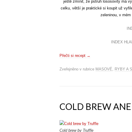
ještě zmínit, že pstruh lososovitý má 
celku, větší je praktické si koupit už vyfi
zeleninou, v mém
IN
INDEX HLADU
Přečti si recept
→
Zveřejněno v rubrice
MASOVÉ
,
RYBY A 
COLD BREW ANE
Cold brew by Truffle