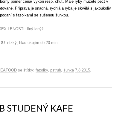
výborný poměr cena/ výkon resp. chuť. Malé ryby můžete péct v
letované. Příprava je snadná, rychlá a ryba je skvělá s jakoukoliv
 podaní s fazolkami se sušenou šunkou.
DEX LENOSTI: líný lanýž
: nízký, hlad ukojím do 20 min.
SEAFOOD
se štítky:
fazolky
,
pstruh
,
šunka
7.8.2015
.
B STUDENÝ KAFE