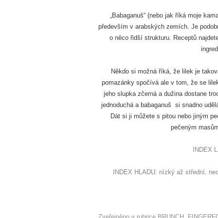
„Babaganuš“ (nebo jak říká moje kama
především v arabských zemích. Je podobná
o něco řidší strukturu. Receptů najdete
ingred
Někdo si možná říká, že lilek je takov
pomazánky spočívá ale v tom, že se lile
jeho slupka zčerná a dužina dostane troc
jednoduchá a babaganuš si snadno udělát
Dát si ji můžete s pitou nebo jiným p
pečeným masům, 
INDEX LE
INDEX HLADU: nízký až střední, nece
Zveřejněno v rubrice
BRUNCH
,
FINGERF