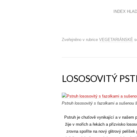
INDEX HLADU:
Zveřejněno v rubrice
VEGETARIÁNSKÉ
se
LOSOSOVITÝ PST
Pstruh lososovitý s fazolkami a sušenou 
Pstruh je chuťově vynikající a v našem p
žije v mořích a řekách a přízvisko los
zrovna spoříte na nový glitrový pelíšek