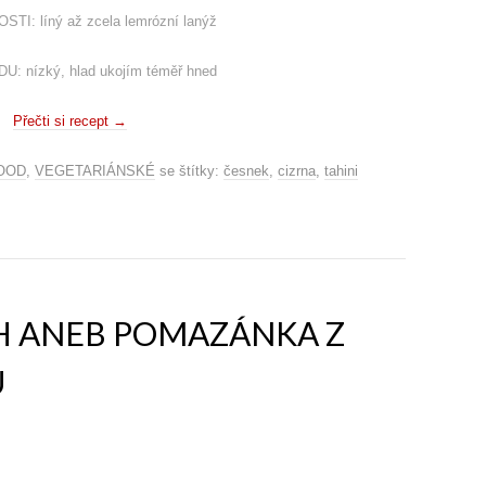
TI: líný až zcela lemrózní lanýž
: nízký, hlad ukojím téměř hned
Přečti si recept
→
OOD
,
VEGETARIÁNSKÉ
se štítky:
česnek
,
cizrna
,
tahini
 ANEB POMAZÁNKA Z
U