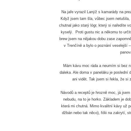
Na jaře vyrazil Lanýž s kamarády na pre
Když jsem tam šla, vůbec jsem netušila, 
chutnal jako starý lógr, který si naředíte
kyselý. Proti gustu nic a někomu to určit
brew jsem na nějakou dobu zase zapomněla
v Trenčíně a bylo o poznání veselejší 
panova
Mám kávu moc ráda a neumím si bez ní p
daleka. Ale doma v paneláku je poslední 
ani vidět. Tak jsem si řekla, že si
Návodů a receptů je hrozně moc, já jsem s
nebudu, na to je horko. Základem je do
která mi chutná. Mimo kvalitní kávy už p
džbán nebo tak něco), fólii na zakrytí, s