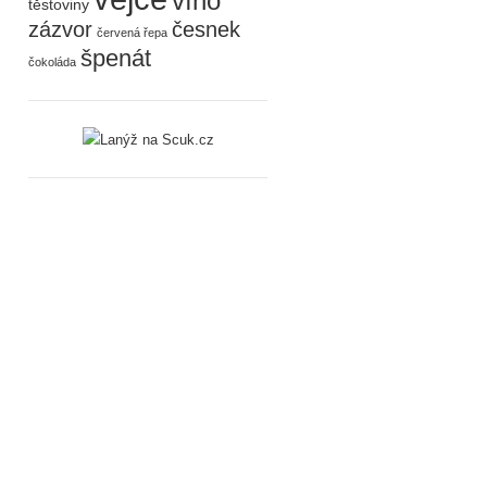
víno
těstoviny
zázvor
česnek
červená řepa
špenát
čokoláda