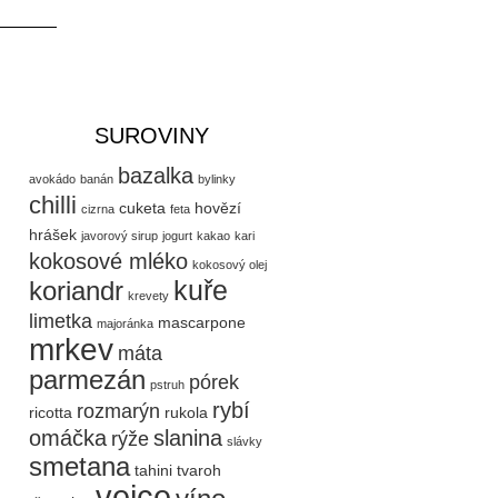
Vyhledávání
Ž
SUROVINY
bazalka
avokádo
banán
bylinky
chilli
cuketa
hovězí
cizrna
feta
hrášek
javorový sirup
jogurt
kakao
kari
kokosové mléko
kokosový olej
kuře
koriandr
krevety
limetka
mascarpone
majoránka
mrkev
máta
parmezán
pórek
pstruh
rybí
rozmarýn
ricotta
rukola
omáčka
slanina
rýže
slávky
smetana
tahini
tvaroh
vejce