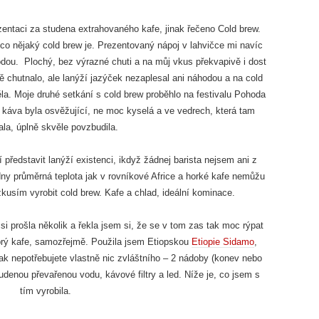
zentaci za studena extrahovaného kafe, jinak řečeno Cold brew.
co nějaký cold brew je. Prezentovaný nápoj v lahvičce mi navíc
 vodou. Plochý, bez výrazné chuti a na můj vkus překvapivě i dost
ě chutnalo, ale lanýží jazýček nezaplesal ani náhodou a na cold
. Moje druhé setkání s cold brew proběhlo na festivalu Pohoda
– káva byla osvěžující, ne moc kyselá a ve vedrech, která tam
la, úplně skvěle povzbudila.
ředstavit lanýží existenci, ikdyž žádnej barista nejsem ani z
dny průměrná teplota jak v rovníkové Africe a horké kafe nemůžu
 zkusím vyrobit cold brew. Kafe a chlad, ideální kominace.
i prošla několik a řekla jsem si, že se v tom zas tak moc rýpat
brý kafe, samozřejmě. Použila jsem Etiopskou
Etiopie Sidamo
,
ak nepotřebujete vlastně nic zvláštního – 2 nádoby (konev nebo
tudenou převařenou vodu, kávové filtry a led. Níže je, co jsem s
tím vyrobila.