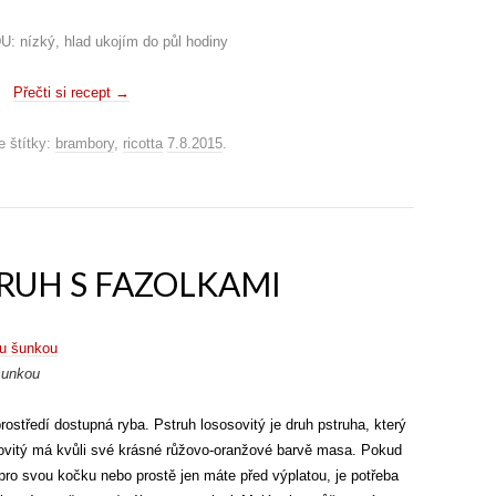
 nízký, hlad ukojím do půl hodiny
Přečti si recept
→
 štítky:
brambory
,
ricotta
7.8.2015
.
RUH S FAZOLKAMI
šunkou
rostředí dostupná ryba. Pstruh lososovitý je druh pstruha, který
osovitý má kvůli své krásné růžovo-oranžové barvě masa. Pokud
 pro svou kočku nebo prostě jen máte před výplatou, je potřeba