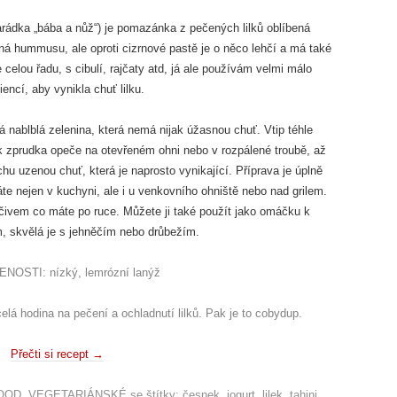
rádka „bába a nůž“) je pomazánka z pečených lilků oblíbená
 hummusu, ale oproti cizrnové pastě je o něco lehčí a má také
 celou řadu, s cibulí, rajčaty atd, já ale používám velmi málo
iencí, aby vynikla chuť lilku.
á nablblá zelenina, která nemá nijak úžasnou chuť. Vtip téhle
k zprudka opeče na otevřeném ohni nebo v rozpálené troubě, až
hu uzenou chuť, která je naprosto vynikající. Příprava je úplně
e nejen v kuchyni, ale i u venkovního ohniště nebo nad grilem.
ečivem co máte po ruce. Můžete ji také použít jako omáčku k
skvělá je s jehněčím nebo drůbežím.
NOSTI: nízký, lemrózní lanýž
lá hodina na pečení a ochladnutí lilků. Pak je to cobydup.
Přečti si recept
→
OOD
,
VEGETARIÁNSKÉ
se štítky:
česnek
,
jogurt
,
lilek
,
tahini